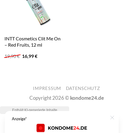
INTT Cosmetics Clit Me On
– Red Fruits, 12 ml
Ursprünglicher
Aktueller
19,90
€
16,99
€
Preis
Preis
war:
ist:
19,90 €
16,99 €.
IMPRESSUM
DATENSCHUTZ
Copyright 2026 ©
kondome24.de
Anzeige*
Close