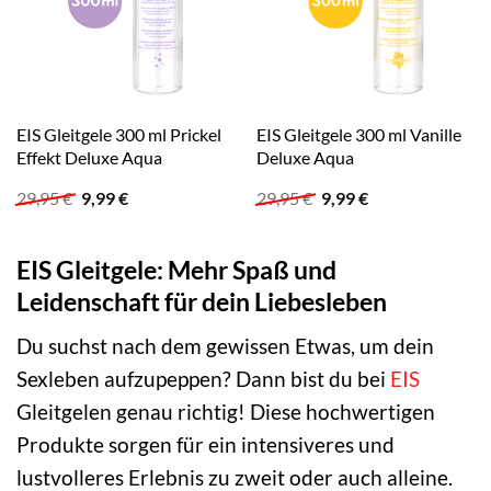
EIS Gleitgele 300 ml Prickel
EIS Gleitgele 300 ml Vanille
Effekt Deluxe Aqua
Deluxe Aqua
Ursprünglicher
Aktueller
Ursprünglicher
Aktueller
29,95
€
9,99
€
29,95
€
9,99
€
Preis
Preis
Preis
Preis
war:
ist:
war:
ist:
29,95 €
9,99 €.
29,95 €
9,99 €.
EIS Gleitgele: Mehr Spaß und
Leidenschaft für dein Liebesleben
Du suchst nach dem gewissen Etwas, um dein
Sexleben aufzupeppen? Dann bist du bei
EIS
Gleitgelen genau richtig! Diese hochwertigen
Produkte sorgen für ein intensiveres und
lustvolleres Erlebnis zu zweit oder auch alleine.