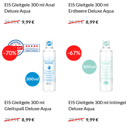
EIS Gleitgele 300 ml Anal
EIS Gleitgele 300 ml
Deluxe Aqua
Erdbeere Deluxe Aqua
Ursprünglicher
Aktueller
Ursprünglicher
Aktueller
29,95
€
9,99
€
29,95
€
8,99
€
Preis
Preis
Preis
Preis
war:
ist:
war:
ist:
29,95 €
9,99 €.
29,95 €
8,99 €.
-70%
-67%
EIS Gleitgele 300 ml
EIS Gleitgele 300 ml Intimgel
Gleitspaß Deluxe Aqua
Deluxe Aqua
Ursprünglicher
Aktueller
Ursprünglicher
Aktueller
29,95
€
8,99
€
29,95
€
9,99
€
Preis
Preis
Preis
Preis
war:
ist:
war:
ist: