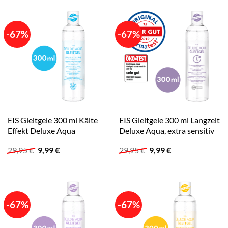
29,95 €
8,99 €.
29,95 €
9,99 €.
-67%
-67%
EIS Gleitgele 300 ml Kälte
EIS Gleitgele 300 ml Langzeit
Effekt Deluxe Aqua
Deluxe Aqua, extra sensitiv
Ursprünglicher
Aktueller
Ursprünglicher
Aktueller
29,95
€
9,99
€
29,95
€
9,99
€
Preis
Preis
Preis
Preis
war:
ist:
war:
ist:
29,95 €
9,99 €.
29,95 €
9,99 €.
-67%
-67%