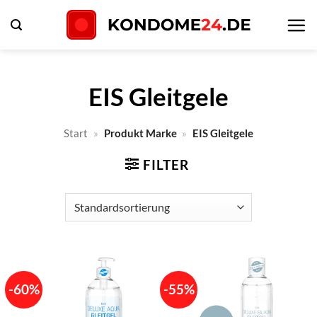
Zum
Inhalt
springen
EIS Gleitgele
Start
»
Produkt Marke
»
EIS Gleitgele
FILTER
-60%
-55%