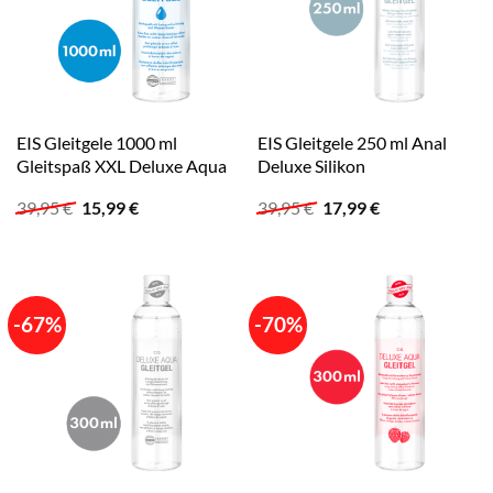
EIS Gleitgele 1000 ml
EIS Gleitgele 250 ml Anal
Gleitspaß XXL Deluxe Aqua
Deluxe Silikon
Ursprünglicher
Aktueller
Ursprünglicher
Aktueller
39,95
€
15,99
€
39,95
€
17,99
€
Preis
Preis
Preis
Preis
war:
ist:
war:
ist:
39,95 €
15,99 €.
39,95 €
17,99 €.
-67%
-70%