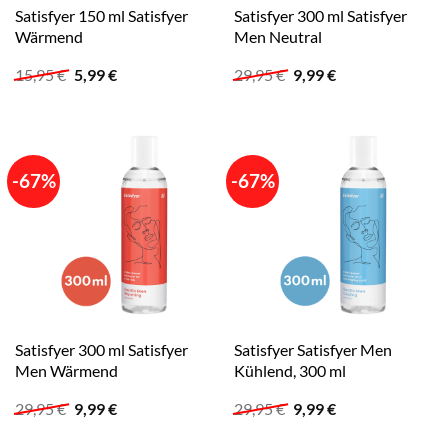
Satisfyer 150 ml Satisfyer
Satisfyer 300 ml Satisfyer
Wärmend
Men Neutral
Ursprünglicher
Aktueller
Ursprünglicher
Aktueller
15,95
€
5,99
€
29,95
€
9,99
€
Preis
Preis
Preis
Preis
war:
ist:
war:
ist:
15,95 €
5,99 €.
29,95 €
9,99 €.
-67%
-67%
Satisfyer 300 ml Satisfyer
Satisfyer Satisfyer Men
Men Wärmend
Kühlend, 300 ml
Ursprünglicher
Aktueller
Ursprünglicher
Aktueller
29,95
€
9,99
€
29,95
€
9,99
€
Preis
Preis
Preis
Preis
war:
ist:
war:
ist: