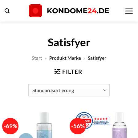
Zum
Inhalt
springen
Satisfyer
Start
»
Produkt Marke
»
Satisfyer
FILTER
-69%
-56%