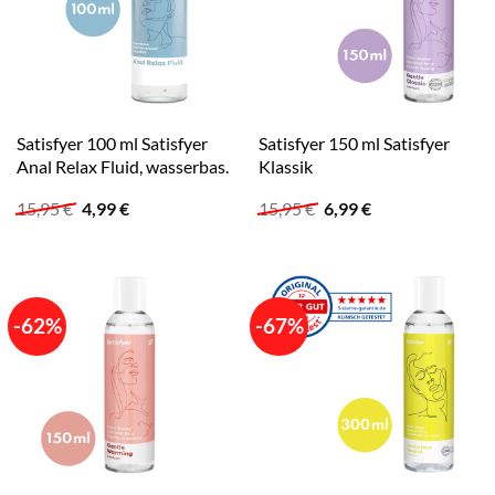
Satisfyer 100 ml Satisfyer
Satisfyer 150 ml Satisfyer
Anal Relax Fluid, wasserbas.
Klassik
Ursprünglicher
Aktueller
Ursprünglicher
Aktueller
15,95
€
4,99
€
15,95
€
6,99
€
Preis
Preis
Preis
Preis
war:
ist:
war:
ist:
15,95 €
4,99 €.
15,95 €
6,99 €.
-62%
-67%