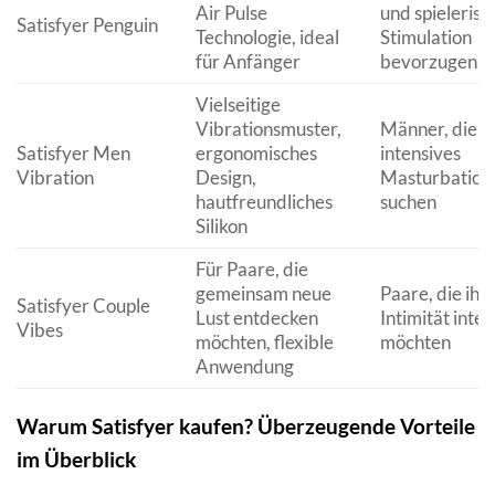
Air Pulse
und spielerisc
Satisfyer Penguin
Technologie, ideal
Stimulation
für Anfänger
bevorzugen
Vielseitige
Vibrationsmuster,
Männer, die e
Satisfyer Men
ergonomisches
intensives
Vibration
Design,
Masturbations
hautfreundliches
suchen
Silikon
Für Paare, die
gemeinsam neue
Paare, die ihr
Satisfyer Couple
Lust entdecken
Intimität inte
Vibes
möchten, flexible
möchten
Anwendung
Warum Satisfyer kaufen? Überzeugende Vorteile
im Überblick