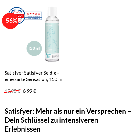
29,95 €
9,99 €.
29,95 €
9,99 €.
-56%
Satisfyer Satisfyer Seidig –
eine zarte Sensation, 150 ml
Ursprünglicher
Aktueller
15,95
€
6,99
€
Preis
Preis
war:
ist:
15,95 €
6,99 €.
Satisfyer: Mehr als nur ein Versprechen –
Dein Schlüssel zu intensiveren
Erlebnissen