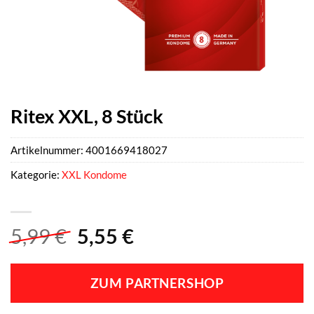
Ritex XXL, 8 Stück
Artikelnummer:
4001669418027
Kategorie:
XXL Kondome
Ursprünglicher
Aktueller
5,99
€
5,55
€
Preis
Preis
war:
ist:
ZUM PARTNERSHOP
5,99 €
5,55 €.