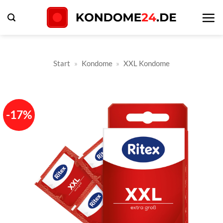
Zum
Inhalt
springen
Start
»
Kondome
»
XXL Kondome
-17%