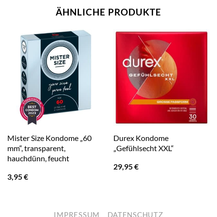
ÄHNLICHE PRODUKTE
Mister Size Kondome „60
Durex Kondome
mm“, transparent,
„Gefühlsecht XXL“
hauchdünn, feucht
29,95
€
3,95
€
IMPRESSUM
DATENSCHUTZ