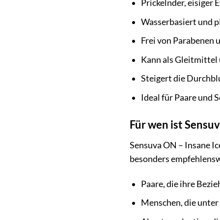
Prickelnder, eisiger 
Wasserbasiert und pH
Frei von Parabenen u
Kann als Gleitmitte
Steigert die Durchbl
Ideal für Paare und 
Für wen ist Sensuv
Sensuva ON – Insane Ice
besonders empfehlensw
Paare, die ihre Bez
Menschen, die unter 