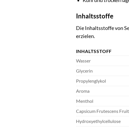
Kühl und trocken lag
Inhaltsstoffe
Die Inhaltsstoffe von S
erzielen.
INHALTSSTOFF
Wasser
Glycerin
Propylenglykol
Aroma
Menthol
Capsicum Frutescens Fruit
Hydroxyethylcellulose