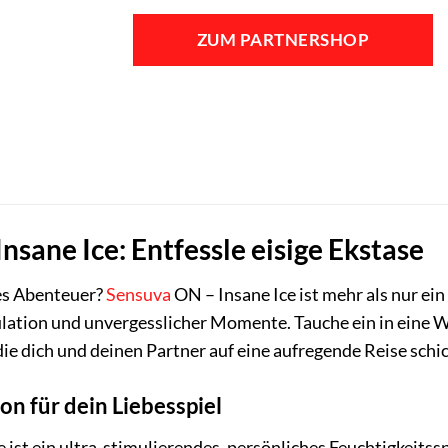
Preis
Preis
war:
ist:
ZUM PARTNERSHOP
31,99 €
27,99 €.
nsane Ice: Entfessle eisige Ekstase
des Abenteuer?
Sensuva
ON – Insane Ice ist mehr als nur ein G
lation und unvergesslicher Momente. Tauche ein in eine W
ie dich und deinen Partner auf eine aufregende Reise schi
on für dein Liebesspiel
 ist ein ultra-stimulierendes, persönliches Feuchtigkeitssp