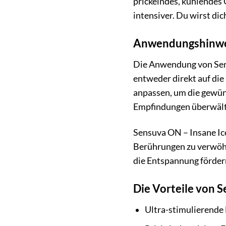
prickelndes, kühlendes 
intensiver. Du wirst di
Anwendungshinwei
Die Anwendung von Sensu
entweder direkt auf die
anpassen, um die gewünsc
Empfindungen überwält
Sensuva ON – Insane Ice
Berührungen zu verwöhn
die Entspannung fördern
Die Vorteile von S
Ultra-stimulierende