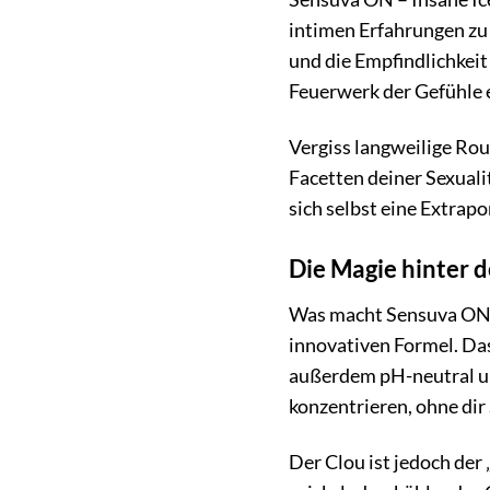
intimen Erfahrungen zu i
und die Empfindlichkeit 
Feuerwerk der Gefühle e
Vergiss langweilige Rou
Facetten deiner Sexualit
sich selbst eine Extra
Die Magie hinter d
Was macht Sensuva ON – 
innovativen Formel. Das
außerdem pH-neutral un
konzentrieren, ohne di
Der Clou ist jedoch der 