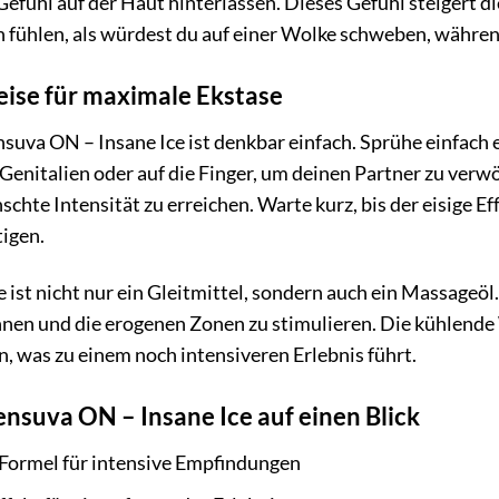
Gefühl auf der Haut hinterlassen. Dieses Gefühl steigert 
ch fühlen, als würdest du auf einer Wolke schweben, währen
se für maximale Ekstase
va ON – Insane Ice ist denkbar einfach. Sprühe einfach e
 Genitalien oder auf die Finger, um deinen Partner zu ver
hte Intensität zu erreichen. Warte kurz, bis der eisige Eff
igen.
 ist nicht nur ein Gleitmittel, sondern auch ein Massageö
en und die erogenen Zonen zu stimulieren. Die kühlende
, was zu einem noch intensiveren Erlebnis führt.
ensuva ON – Insane Ice auf einen Blick
 Formel für intensive Empfindungen