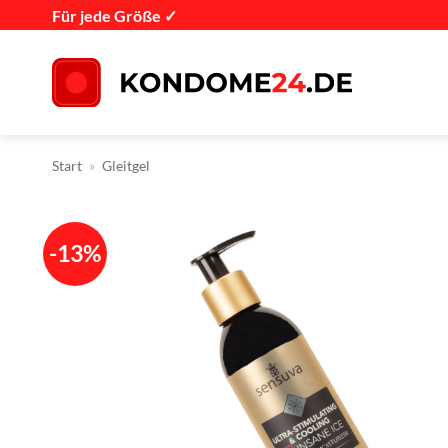
Zum
Für jede Größe ✓
Inhalt
springen
Start
»
Gleitgel
-13%