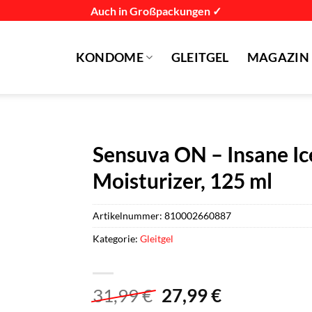
Auch in Großpackungen ✓
KONDOME
GLEITGEL
MAGAZIN
Sensuva ON – Insane Ic
Moisturizer, 125 ml
Artikelnummer:
810002660887
Kategorie:
Gleitgel
Ursprünglicher
Aktueller
31,99
€
27,99
€