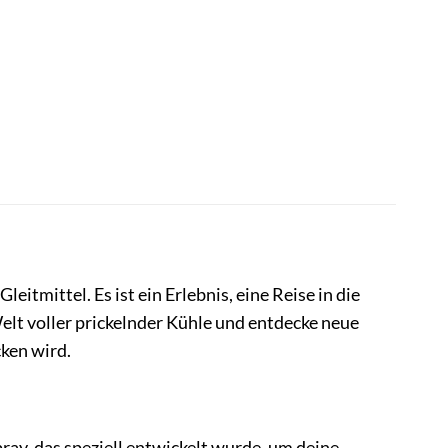
leitmittel. Es ist ein Erlebnis, eine Reise in die
elt voller prickelnder Kühle und entdecke neue
cken wird.
ray, das speziell entwickelt wurde, um deine