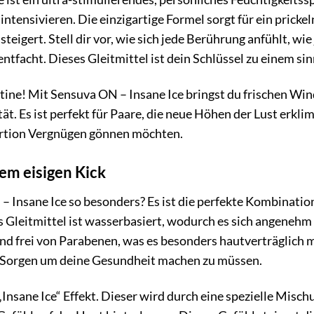
ntensivieren. Die einzigartige Formel sorgt für ein pricke
steigert. Stell dir vor, wie sich jede Berührung anfühlt, wie
ntfacht. Dieses Gleitmittel ist dein Schlüssel zu einem si
tine! Mit Sensuva ON – Insane Ice bringst du frischen Wi
ät. Es ist perfekt für Paare, die neue Höhen der Lust erkl
portion Vergnügen gönnen möchten.
em eisigen Kick
Insane Ice so besonders? Es ist die perfekte Kombination
 Gleitmittel ist wasserbasiert, wodurch es sich angenehm a
d frei von Parabenen, was es besonders hautverträglich m
r Sorgen um deine Gesundheit machen zu müssen.
„Insane Ice“ Effekt. Dieser wird durch eine spezielle Misch