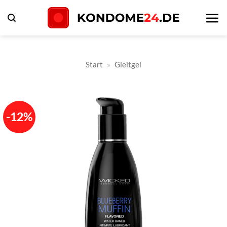
Zum
Inhalt
springen
Start
»
Gleitgel
-12%