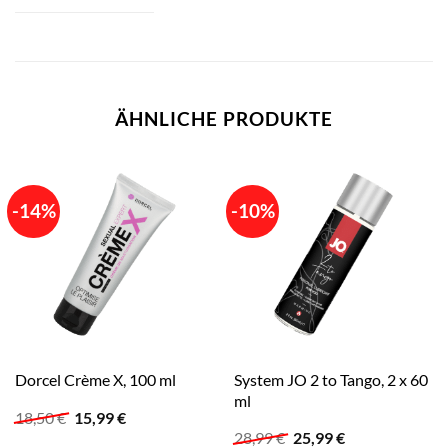
ÄHNLICHE PRODUKTE
-14%
-10%
System JO 2 to Tango, 2 x 60
Dorcel Crème X, 100 ml
ml
Ursprünglicher
Aktueller
18,50
€
15,99
€
Preis
Preis
Ursprünglicher
Aktueller
28,99
€
25,99
€