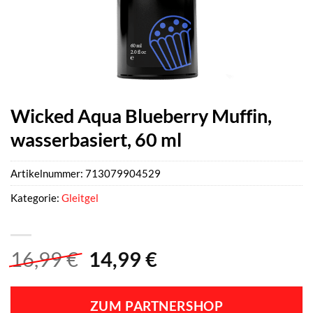
Wicked Aqua Blueberry Muffin,
wasserbasiert, 60 ml
Artikelnummer:
713079904529
Kategorie:
Gleitgel
Ursprünglicher
Aktueller
16,99
€
14,99
€
Preis
Preis
war:
ist:
ZUM PARTNERSHOP