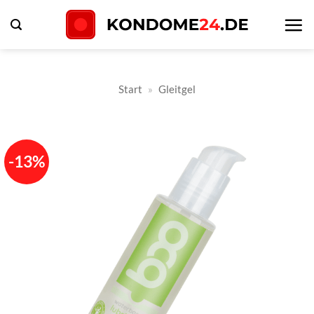
Zum
Inhalt
springen
Start
»
Gleitgel
-13%