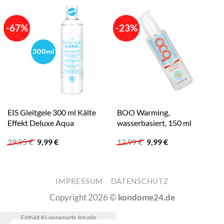
-67%
-23%
EIS Gleitgele 300 ml Kälte
BOO Warming,
Effekt Deluxe Aqua
wasserbasiert, 150 ml
Ursprünglicher
Aktueller
Ursprünglicher
Aktueller
29,95
€
9,99
€
12,99
€
9,99
€
Preis
Preis
Preis
Preis
war:
ist:
war:
ist:
29,95 €
9,99 €.
12,99 €
9,99 €.
IMPRESSUM
DATENSCHUTZ
Copyright 2026 ©
kondome24.de