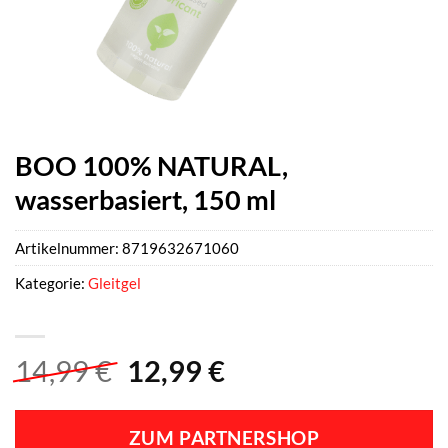
BOO 100% NATURAL,
wasserbasiert, 150 ml
Artikelnummer:
8719632671060
Kategorie:
Gleitgel
Ursprünglicher
Aktueller
14,99
€
12,99
€
Preis
Preis
war:
ist:
ZUM PARTNERSHOP