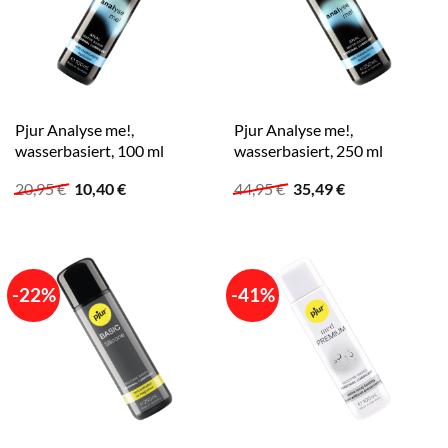
Pjur Analyse me!,
Pjur Analyse me!,
wasserbasiert, 100 ml
wasserbasiert, 250 ml
Ursprünglicher
Aktueller
Ursprünglicher
Aktueller
20,95
€
10,40
€
44,95
€
35,49
€
Preis
Preis
Preis
Preis
war:
ist:
war:
ist:
20,95 €
10,40 €.
44,95 €
35,49 €.
-22%
-41%