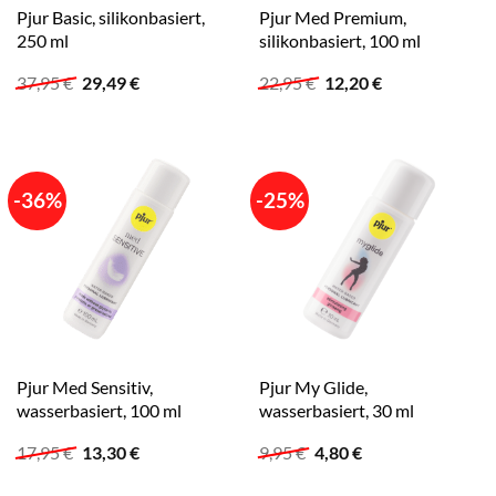
Pjur Basic, silikonbasiert,
Pjur Med Premium,
250 ml
silikonbasiert, 100 ml
Ursprünglicher
Aktueller
Ursprünglicher
Aktueller
37,95
€
29,49
€
22,95
€
12,20
€
Preis
Preis
Preis
Preis
war:
ist:
war:
ist:
37,95 €
29,49 €.
22,95 €
12,20 €.
-36%
-25%
Pjur Med Sensitiv,
Pjur My Glide,
wasserbasiert, 100 ml
wasserbasiert, 30 ml
Ursprünglicher
Aktueller
Ursprünglicher
Aktueller
17,95
€
13,30
€
9,95
€
4,80
€
Preis
Preis
Preis
Preis
war:
ist:
war:
ist: