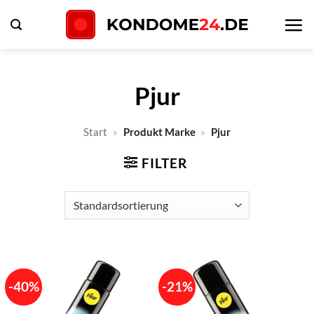
Zum
Inhalt
springen
Pjur
Start
»
Produkt Marke
»
Pjur
FILTER
-40%
-21%