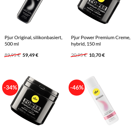
Pjur Original, silikonbasiert,
Pjur Power Premium Creme,
500 ml
hybrid, 150 ml
Ursprünglicher
Aktueller
Ursprünglicher
Aktueller
89,95
€
59,49
€
20,95
€
10,70
€
Preis
Preis
Preis
Preis
war:
ist:
war:
ist:
89,95 €
59,49 €.
20,95 €
10,70 €.
-34%
-46%