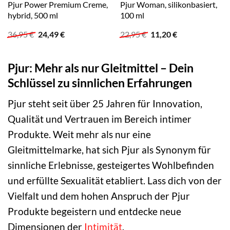
Pjur Power Premium Creme,
Pjur Woman, silikonbasiert,
hybrid, 500 ml
100 ml
Ursprünglicher
Aktueller
Ursprünglicher
Aktueller
36,95
€
24,49
€
22,95
€
11,20
€
Preis
Preis
Preis
Preis
war:
ist:
war:
ist:
36,95 €
24,49 €.
22,95 €
11,20 €.
Pjur: Mehr als nur Gleitmittel – Dein
Schlüssel zu sinnlichen Erfahrungen
Pjur steht seit über 25 Jahren für Innovation,
Qualität und Vertrauen im Bereich intimer
Produkte. Weit mehr als nur eine
Gleitmittelmarke, hat sich Pjur als Synonym für
sinnliche Erlebnisse, gesteigertes Wohlbefinden
und erfüllte Sexualität etabliert. Lass dich von der
Vielfalt und dem hohen Anspruch der Pjur
Produkte begeistern und entdecke neue
Dimensionen der
Intimität
.