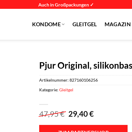
Auch in Großpackungen ✓
KONDOME
GLEITGEL
MAGAZIN
Pjur Original, silikonba
Artikelnummer:
827160106256
Kategorie:
Gleitgel
Ursprünglicher
Aktueller
47,95
€
29,40
€
Preis
Preis
war:
ist: