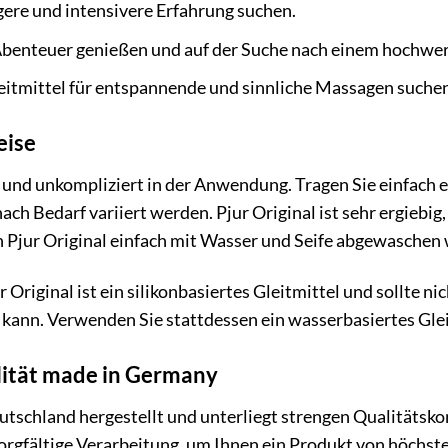
gere und intensivere Erfahrung suchen.
benteuer genießen und auf der Suche nach einem hochwert
leitmittel für entspannende und sinnliche Massagen suchen
ise
ch und unkompliziert in der Anwendung. Tragen Sie einfach
ach Bedarf variiert werden. Pjur Original ist sehr ergiebi
n Pjur Original einfach mit Wasser und Seife abgewaschen
r Original ist ein silikonbasiertes Gleitmittel und sollte 
 kann. Verwenden Sie stattdessen ein wasserbasiertes Glei
alität made in Germany
eutschland hergestellt und unterliegt strengen Qualitätsko
orgfältige Verarbeitung, um Ihnen ein Produkt von höchster