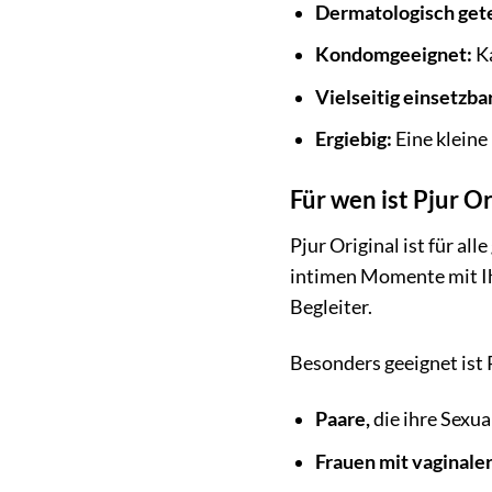
Dermatologisch gete
Kondomgeeignet:
Ka
Vielseitig einsetzbar
Ergiebig:
Eine kleine
Für wen ist Pjur Or
Pjur Original ist für al
intimen Momente mit Ihr
Begleiter.
Besonders geeignet ist P
Paare,
die ihre Sexua
Frauen mit vaginaler