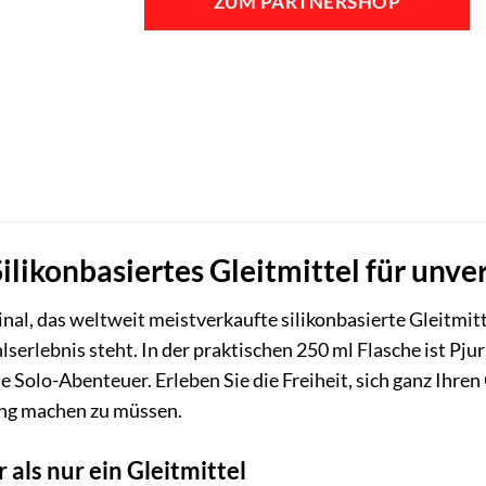
ZUM PARTNERSHOP
47,95 €
29,40 €.
 Silikonbasiertes Gleitmittel für un
nal, das weltweit meistverkaufte silikonbasierte Gleitmitt
serlebnis steht. In der praktischen 250 ml Flasche ist Pjur
e Solo-Abenteuer. Erleben Sie die Freiheit, sich ganz Ihr
ung machen zu müssen.
 als nur ein Gleitmittel