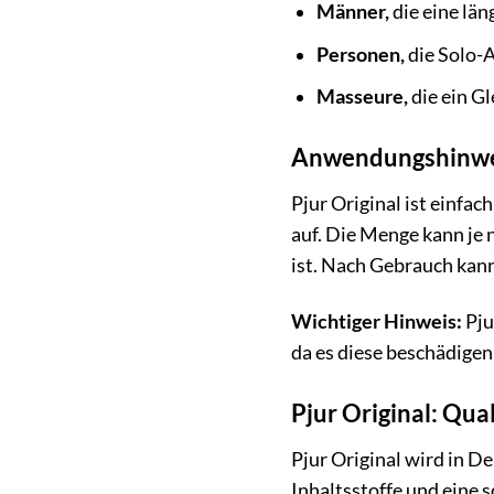
Männer,
die eine län
Personen,
die Solo-A
Masseure,
die ein G
Anwendungshinwe
Pjur Original ist einfa
auf. Die Menge kann je n
ist. Nach Gebrauch kan
Wichtiger Hinweis:
Pju
da es diese beschädigen
Pjur Original: Qu
Pjur Original wird in D
Inhaltsstoffe und eine s