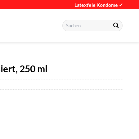
Latexfeie Kondome ✓
Suchen
nach:
siert, 250 ml