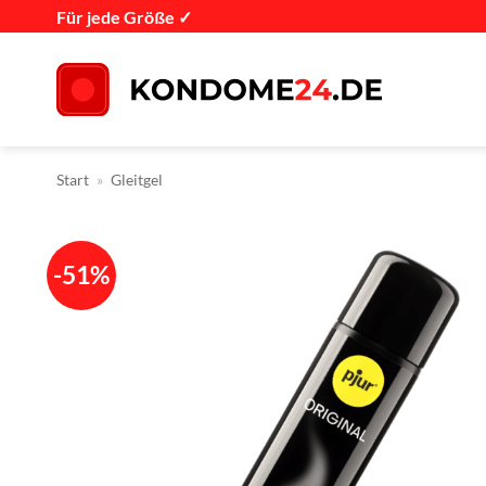
Zum
Für jede Größe ✓
Inhalt
springen
Start
»
Gleitgel
-51%