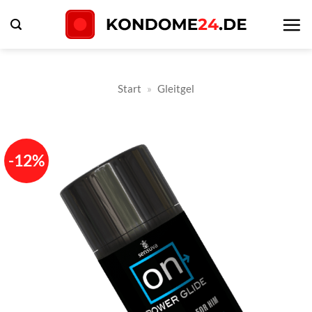
Zum
Inhalt
springen
Start
»
Gleitgel
-12%